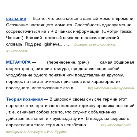
сознание
— Все то, что осознается в данный момент времени.
Осознание настоящего момента. Способность одновременно
сосредоточиться на 7 + 2 чанках информации. (Смотри также:
Чанкинг). Краткий толковый психолого психиатрический
словарь. Под ред. igisheva.… …
Большая психологическая
энциклопедия
МЕТАФОРА
— (перенесение, греч.) самая обширная
форма тропа, риторич. фигура, представляющая собой
уподобление одного понятия или представления другому,
перенос на него значимых признаков или характеристик
последнего, использование его в… …
Энциклопедия культурологии
Теория познания
— В широком своем смысле термин этот
определяется противоположением термину практика познаний
, т. е. означает собою все то, что служит к объяснению
действия познания и к руководству им. В пределах широкого
определения этого термина неизбежно… …
Энциклопедический
словарь Ф.А. Брокгауза и И.А. Ефрона